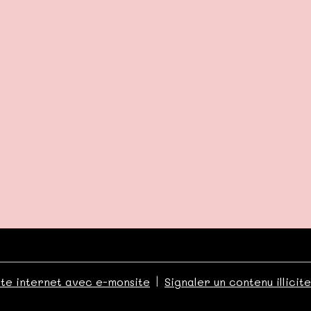
ite internet avec e-monsite
Signaler un contenu illicite